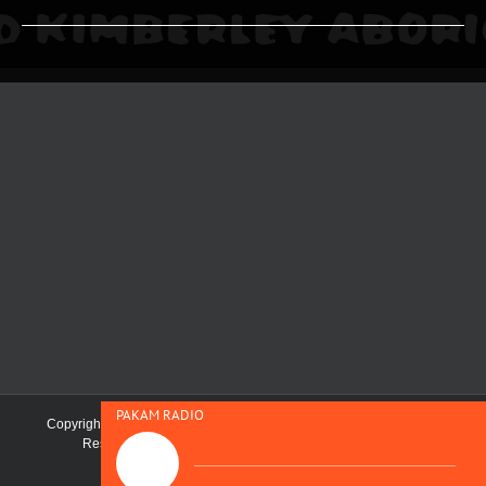
PAKAM RADIO
Copyright 2019 Pilbara and Kimberley Aboriginal Media | All Rights
Reserved | Maintained by
First Nations Media Australia
Facebook
SoundCloud