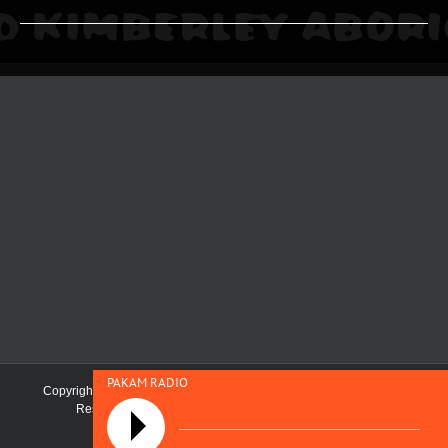
PAKAM RADIO
Copyright 2019 Pilbara and Kimberley Aboriginal Media | All Rights
Reserved | Maintained by
First Nations Media Australia
Facebook
SoundCloud