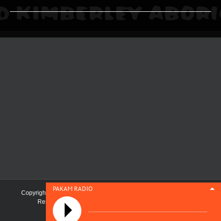
PAKAM RADIO
Copyright 2019 Pilbara and Kimberley Aboriginal Media | All Rights
Reserved | Maintained by
First Nations Media Australia
Facebook
SoundCloud